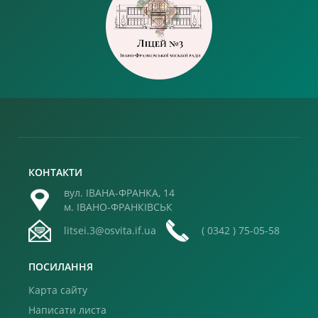
КОНТАКТИ
вул. ІВАНА-ФРАНКА, 14
м. ІВАНО-ФРАНКІВСЬК
litsei.3@osvita.if.ua
( 0342 ) 75-05-58
ПОСИЛАННЯ
Карта сайту
Написати листа