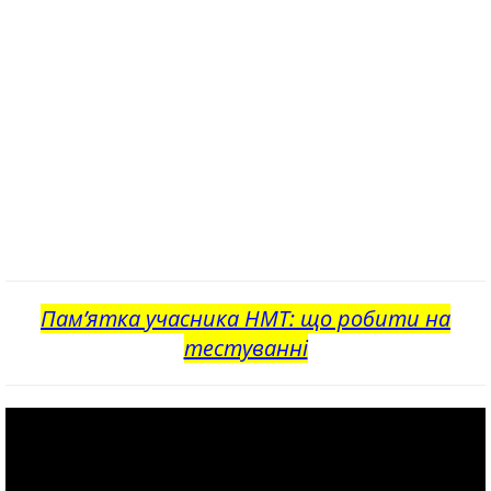
Пам’ятка учасника НМТ: що робити на
тестуванні