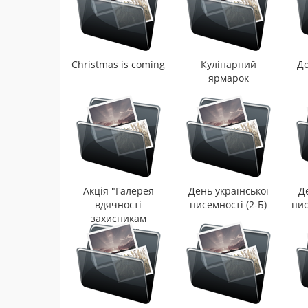
Christmas is coming
Кулінарний
До
ярмарок
Акція "Галерея
День української
Д
вдячності
писемності (2-Б)
пис
захисникам
України"