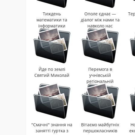
Тиждень
Ополе єднає —
Те
математики та
діалог між нами та
інформатики
навколо нас
Йде по землі
Перемога в
Святий Миколай
учнівській
регіональній
конференції
«Екогеофорум»!
"Смачні" знання на
Вітаємо майбутніх
Но
занятті гуртка з
першокласників
ек