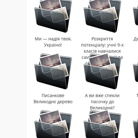
Ми — надія твоя,
Розкриття
Д
Україно!
потенціалу: учні 9-х
класів навчалися
самопрезентації та
розумінню себе
Писанкове
А ви вже спекли
Великоднє дерево
пасочку до
Великодня?