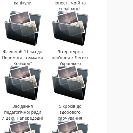
канікули
юності, мрій та
сподівань!
Флешмоб "Шлях до
Літературна
Перемоги стежками
кав'ярня з Лесею
Кобзаря"
Українкою
Засідання
5 кроків до
педагогічної ради
здорового
ліцею. Напередодні
харчування
Різдва