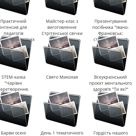
Практичний
Майстер-клас з
Презентування
інтенсив для
виготовлення
посібника "Івано-
педагогів
Стрітенської свічки
Франківськ:
долання освітніх
сторінки історії"
втрат"
STEM-казка
Свято Миколая
Всеукраїнський
"Чарівні
проєкт ментального
еретворення.
здоров'я "Ти як?"
Казка про
Попелюшку"
Барви осені
День 1 тематичного
Гордість нашого