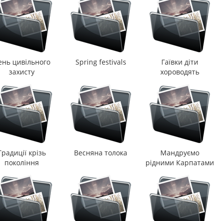
дітей
ень цивільного
Spring festivals
Гаївки діти
захисту
хороводять
Традиції крізь
Весняна толока
Мандруємо
покоління
рідними Карпатами