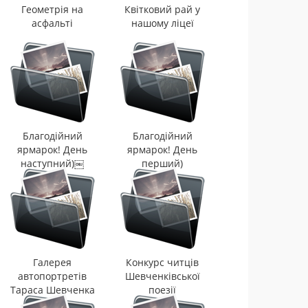
Геометрія на
Квітковий рай у
асфальті
нашому ліцеї
Благодійний
Благодійний
ярмарок! День
ярмарок! День
наступний)￼
перший)
Галерея
Конкурс читців
автопортретів
Шевченківської
Тараса Шевченка
поезії