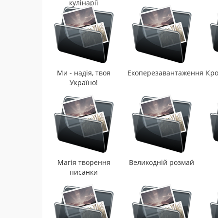
кулінарії
Ми - надія, твоя
Екоперезавантаження
Кро
Україно!
Магія творення
Великодній розмай
писанки