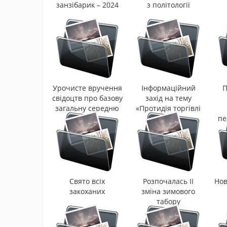
занзібарик – 2024
з політології
Урочисте вручення
Інформаційний
П
свідоцтв про базову
захід на тему
загальну середню
«Протидія торгівлі
освіту
людьми»
пе
Свято всіх
Розпочалась ІІ
Нов
закоханих
зміна зимового
табору