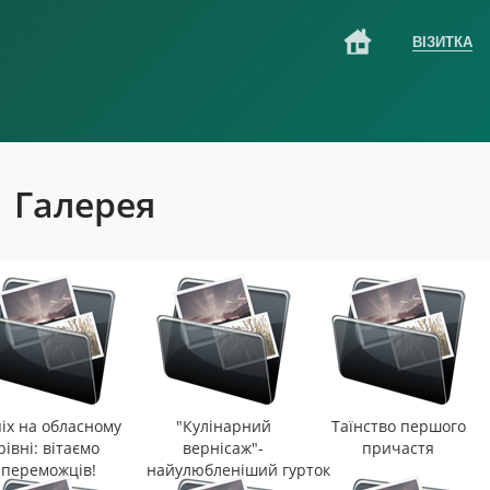
ВІЗИТКА
Галерея
іх на обласному
"Кулінарний
Таїнство першого
рівні: вітаємо
вернісаж"-
причастя
переможців!
найулюбленіший гурток