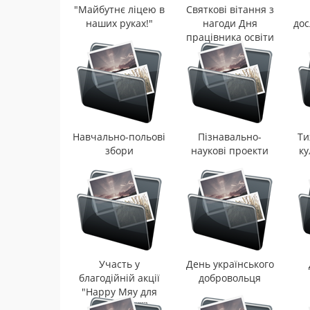
"Майбутнє ліцею в
Святкові вітання з
наших руках!"
нагоди Дня
дос
працівника освіти
Навчально-польові
Пізнавально-
Ти
збори
наукові проекти
ку
Участь у
День українського
благодійній акції
добровольця
"Happy Мяу для
Мурчика"￼