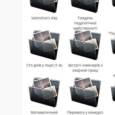
Valentine's day
Тиждень
педагогічної
майстерності
"По
Сто днів у ліцеї (1-А)
Зустріч інженерів з
охорони праці
п
Математичний
Перемога у конкурсі