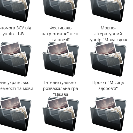
помога ЗСУ від
Фестиваль
Мовно-
учнів 11-В
патріотичної пісні
літературний
та поезії
турнір "Мова єднає
всіх"
ень української
Інтелектуально-
Проєкт "Місяць
емності та мови
розважальна гра
здоров'я"
"Цікава
математика"