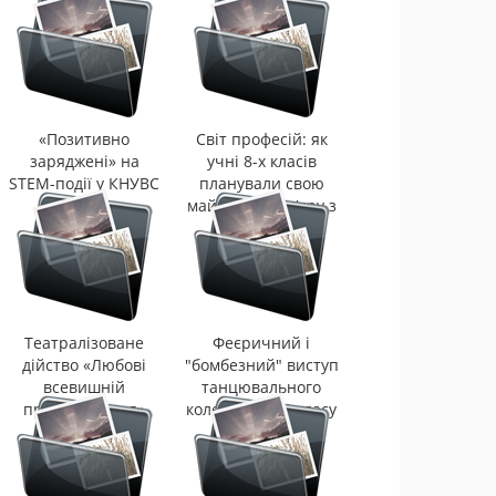
«Позитивно
Світ професій: як
заряджені» на
учні 8-х класів
STEM-події у КНУВС
планували свою
майбутню кар'єру з
кар'єрним
радником
Театралізоване
Феєричний і
дійство «Любові
"бомбезний" виступ
всевишній
танцювального
присвячується»
колективу 2-Б класу