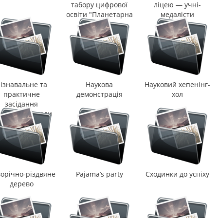
табору цифрової
ліцею — учні-
освіти "Планетарна
медалісти
пригода"
ізнавальне та
Наукова
Науковий хепенінг-
практичне
демонстрація
хол
засідання
дагогічної ради
орічно-різдвяне
Pajama’s party
Сходинки до успіху
дерево