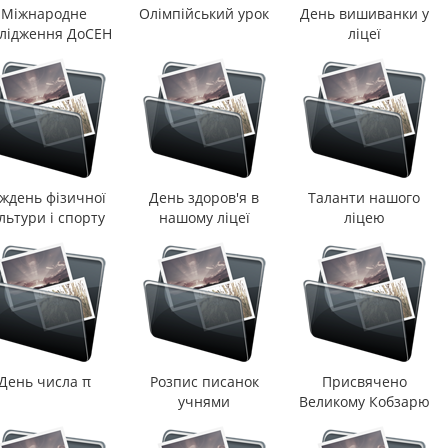
Міжнародне
Олімпійський урок
День вишиванки у
лідження ДоСЕН
ліцеї
ждень фізичної
День здоров'я в
Таланти нашого
льтури і спорту
нашому ліцеї
ліцею
День числа π
Розпис писанок
Присвячено
учнями
Великому Кобзарю