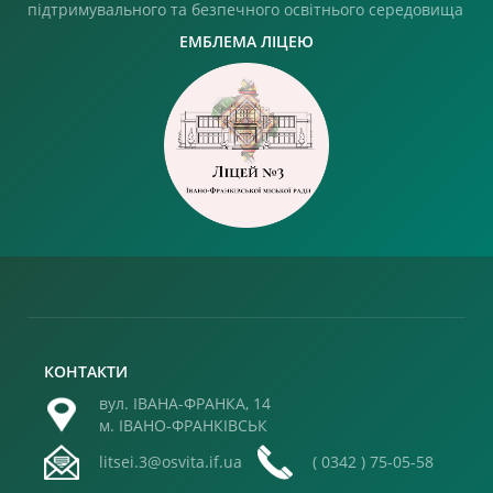
підтримувального та безпечного освітнього середовища
ЕМБЛЕМА ЛІЦЕЮ
КОНТАКТИ
вул. ІВАНА-ФРАНКА, 14
м. ІВАНО-ФРАНКІВСЬК
litsei.3@osvita.if.ua
( 0342 ) 75-05-58