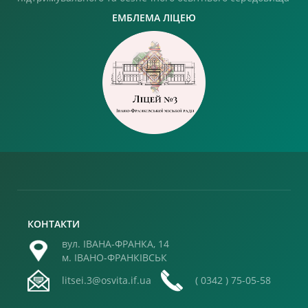
ЕМБЛЕМА ЛІЦЕЮ
КОНТАКТИ
вул. ІВАНА-ФРАНКА, 14
м. ІВАНО-ФРАНКІВСЬК
litsei.3@osvita.if.ua
( 0342 ) 75-05-58