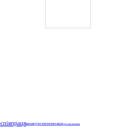
співпраця
конкурс
переможці
досягнення