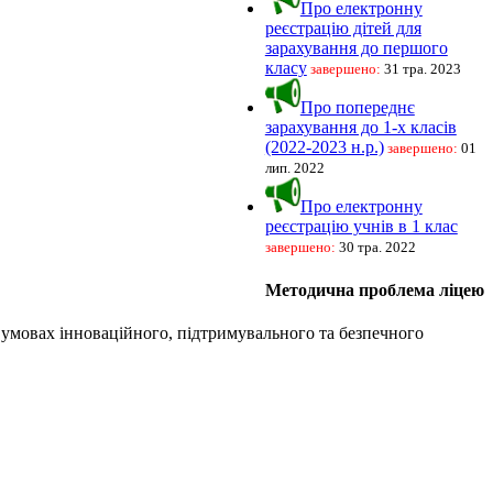
Про електронну
реєстрацію дітей для
зарахування до першого
класу
завершено:
31 тра. 2023
Про попереднє
зарахування до 1-х класів
(2022-2023 н.р.)
завершено:
01
лип. 2022
Про електронну
реєстрацію учнів в 1 клас
завершено:
30 тра. 2022
Методична проблема ліцею
 умовах інноваційного, підтримувального та безпечного