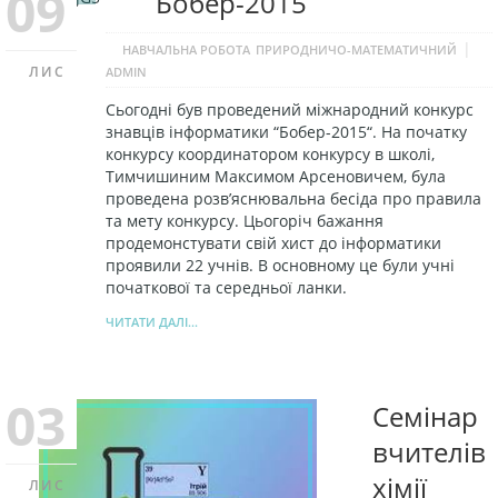
09
Бобер-2015
|
НАВЧАЛЬНА РОБОТА
ПРИРОДНИЧО-МАТЕМАТИЧНИЙ
ЛИС
ADMIN
Сьогодні був проведений міжнародний конкурс
знавців інформатики “Бобер-2015“. На початку
конкурсу координатором конкурсу в школі,
Тимчишиним Максимом Арсеновичем, була
проведена розв’яснювальна бесіда про правила
та мету конкурсу. Цьогоріч бажання
продемонстувати свій хист до інформатики
проявили 22 учнів. В основному це були учні
початкової та середньої ланки.
ЧИТАТИ ДАЛІ...
03
Семінар
вчителів
хімії
ЛИС