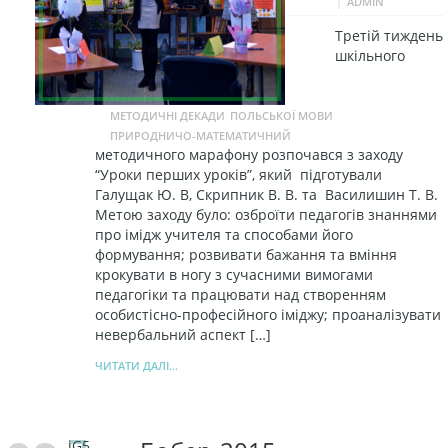
|
ADMIN
Третій тиждень
шкільного
МЕТОДИЧНІ ДЕКАДИ
ПОЛЬСЬКОЇ МОВИ
ПРИРОДНИЧО-МАТЕМАТИЧНИЙ
методичного марафону розпочався з заходу
“Уроки перших уроків”, який підготували
Галущак Ю. В, Скрипник В. В. та Василишин Т. В.
Метою заходу було: озброїти педагогів знаннями
про імідж учителя та способами його
формування; розвивати бажання та вміння
крокувати в ногу з сучасними вимогами
педагогіки та працювати над створенням
особистісно-професійного іміджу; проаналізувати
невербальний аспект […]
ЧИТАТИ ДАЛІ...