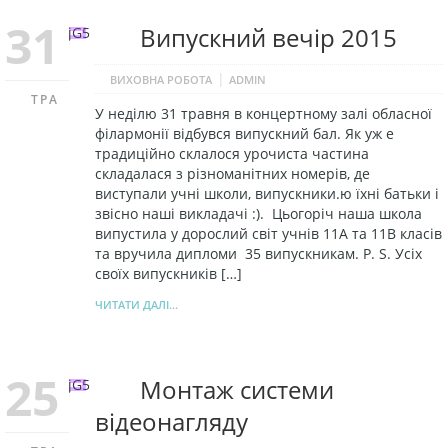
31
Випускний вечір 2015
|
ВИХОВНА РОБОТА
ADMIN
ТРА
У неділю 31 травня в концертному залі обласної
філармонії відбувся випускний бал. Як уж е
традиційно склалося урочиста частина
складалася з різноманітних номерів, де
виступали учні школи, випускники.ю їхні батьки і
звісно наші викладачі :). Цьогоріч наша школа
випустила у дорослий світ учнів 11А та 11В класів
та вручила дипломи 35 випускникам. P. S. Усіх
своїх випускників […]
ЧИТАТИ ДАЛІ...
25
Монтаж системи
відеонагляду