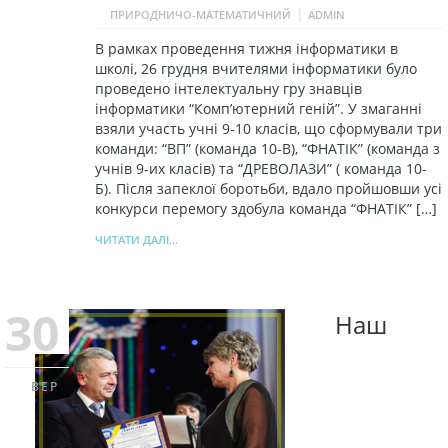
|
ПРИРОДНИЧО-МАТЕМАТИЧНИЙ
ADMIN
В рамках проведення тижня інформатики в
школі, 26 грудня вчителями інформатики було
проведено інтелектуальну гру знавців
інформатики “Комп’ютерний геній”. У змаганні
взяли участь учні 9-10 класів, що сформували три
команди: “ВП” (команда 10-В), “ФНАТІК” (команда з
учнів 9-их класів) та “ДРЕВОЛАЗИ” ( команда 10-
Б). Після запеклої боротьби, вдало пройшовши усі
конкурси перемогу здобула команда “ФНАТІК” […]
ЧИТАТИ ДАЛІ...
30
Наш
ВЕР