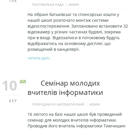
ТРА
|
ПІКЛУВАЛЬНА РАДА
ADMIN
На зібрані батьківські та спонсорські кошти у
нашій школі розпочато монтаж системи
відеоспостереження. Заплановано встановити 32
відеокамер у різних частинах будівлі, зокрема
при в вході. Відеозаписи в потоковому будуть
відображатись на основному дисплеї, що
розміщений в канцелярії.
ЧИТАТИ ДАЛІ...
10
Семінар молодих
вчителів інформатики
БЕР
|
ПРИРОДНИЧО-МАТЕМАТИЧНИЙ
ADMIN
16 лютого на базі нашої школі був проведений
семінар для молодих вчителів інформатики.
Проводив його вчитель інформатики Тимчишин