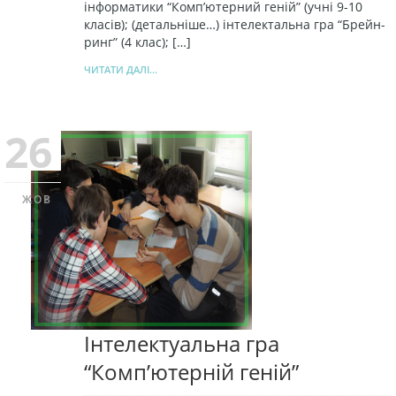
інформатики “Комп’ютерний геній” (учні 9-10
класів); (детальніше…) інтелектальна гра “Брейн-
ринг” (4 клас); […]
ЧИТАТИ ДАЛІ...
26
ЖОВ
Інтелектуальна гра
“Комп’ютерній геній”