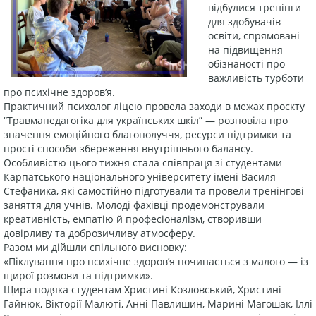
відбулися тренінги
для здобувачів
освіти, спрямовані
на підвищення
обізнаності про
важливість турботи
про психічне здоров’я.
Практичний психолог ліцею провела заходи в межах проєкту
“Травмапедагогіка для українських шкіл” — розповіла про
значення емоційного благополуччя, ресурси підтримки та
прості способи збереження внутрішнього балансу.
Особливістю цього тижня стала співпраця зі студентами
Карпатського національного університету імені Василя
Стефаника, які самостійно підготували та провели тренінгові
заняття для учнів. Молоді фахівці продемонстрували
креативність, емпатію й професіоналізм, створивши
довірливу та доброзичливу атмосферу.
Разом ми дійшли спільного висновку:
«Піклування про психічне здоров’я починається з малого — із
щирої розмови та підтримки».
Щира подяка студентам Христині Козловський, Христині
Гайнюк, Вікторії Малюті, Анні Павлишин, Марині Магошак, Іллі