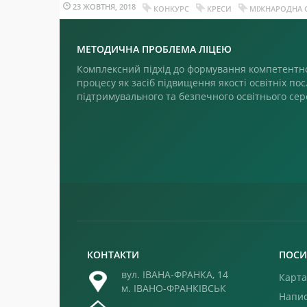
23 ЖОВТНЯ, 2018
КОНКУРС
КРЕСИ
МІЖНАРОДНА 
МЕТОДИЧНА ПРОБЛЕМА ЛІЦЕЮ
Комплексний підхід до формування компетентно
процесу як засіб підвищення якості освітніх пос
підтримувального та безпечного освітнього се
КОНТАКТИ
ПОСИ
вул. ІВАНА-ФРАНКА, 14
Карта
м. ІВАНО-ФРАНКІВСЬК
Напис