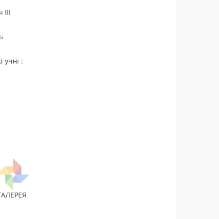
 ІІІ
ь
і учні :
ГАЛЕРЕЯ