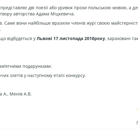
представляє дві поезії або уривок прози польською мовою, а для
о твору авторства Адама Міцкевича.
в. Саме вони найбільше вразили членів журі своєю майстерніст
.
 що відбудеться у
Львові 17 листопада 2018року
, зараховані так
пам’ятними подарунками.
чих злетів у наступному етапі конкурсу.
 А., Менів А.В.