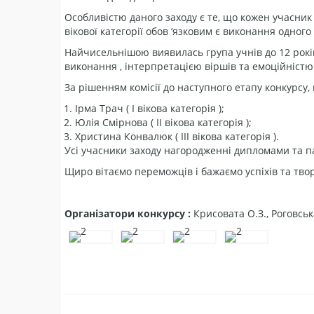
Особливістю даного заходу є те, що кожен учасник 
вікової категорії обов ‘язковим є виконання одног
Найчисельнішою виявилась група учнів до 12 рокі
виконання , інтерпретацією віршів та емоційністю
За рішенням комісії до наступного етапу конкурсу,
Ірма Трач ( І вікова категорія );
Юлія Смірнова ( ІІ вікова категорія );
Христина Конвалюк ( ІІІ вікова категорія ).
Усі учасники заходу нагородженні дипломами та 
Щиро вітаємо переможців і бажаємо успіхів та твор
Організатори конкурсу :
Крисовата О.З., Роговська