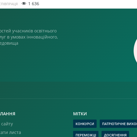
1 636
СПІВПРАЦЯ
стей учасників освітнього
луг в умовах інноваційного,
редовища
ЛАННЯ
МІТКИ
 сайту
КОНКУРСИ
ПАТРІОТИЧНЕ ВИХО
ати листа
ПЕРЕМОЖЦІ
ДОСЯГНЕННЯ