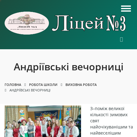
Андріївські вечорниці
ГОЛОВНА
РОБОТА ШКОЛИ
ВИХОВНА РОБОТА
АНДРІЇВСЬКІ ВЕЧОРНИЦІ
З–поміж великої
кількості зимових
свят
найочікуванішим та
найвеселішим