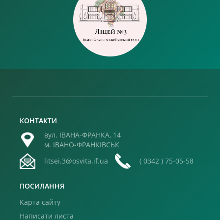
КОНТАКТИ
вул. ІВАНА-ФРАНКА, 14
м. ІВАНО-ФРАНКІВСЬК
litsei.3@osvita.if.ua
( 0342 ) 75-05-58
ПОСИЛАННЯ
Карта сайту
Написати листа