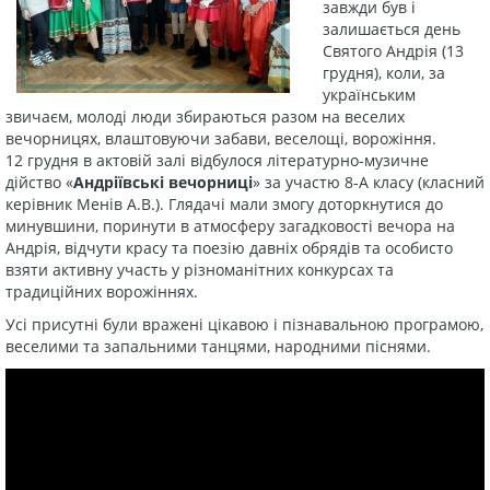
завжди був і
залишається день
Святого Андрія (13
грудня), коли, за
українським
звичаєм, молоді люди збираються разом на веселих
вечорницях, влаштовуючи забави, веселощі, ворожіння.
12 грудня в актовій залі відбулося літературно-музичне
дійство «
Андріївські вечорниці
» за участю 8-А класу (класний
керівник Менів А.В.). Глядачі мали змогу доторкнутися до
минувшини, поринути в атмосферу загадковості вечора на
Андрія, відчути красу та поезію давніх обрядів та особисто
взяти активну участь у різноманітних конкурсах та
традиційних ворожіннях.
Усі присутні були вражені цікавою і пізнавальною програмою,
веселими та запальними танцями, народними піснями.