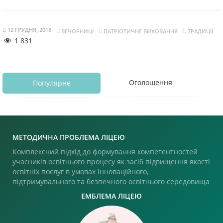
12 ГРУДНЯ, 2018
ВЕЧОРНИЦІ
ПАТРІОТИЧНЕ ВИХОВАННЯ
ТРАДИЦІЇ
1 831
Оголошення
Популярне
МЕТОДИЧНА ПРОБЛЕМА ЛІЦЕЮ
Комплексний підхід до формування компетентностей
учасників освітнього процесу як засіб підвищення якості
освітніх послуг в умовах інноваційного,
підтримувального та безпечного освітнього середовища
ЕМБЛЕМА ЛІЦЕЮ