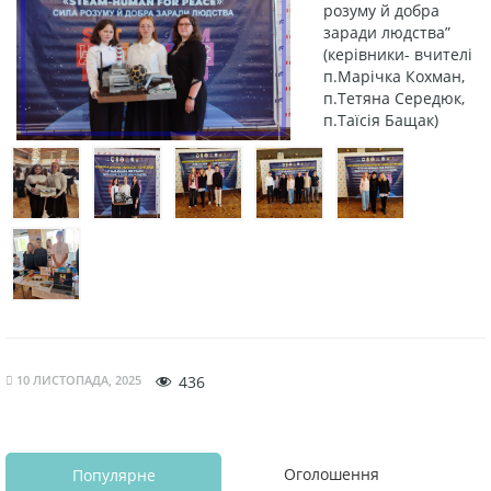
розуму й добра
заради людства”
(керівники- вчителі
п.Марічка Кохман,
п.Тетяна Середюк,
п.Таїсія Бащак)
10 ЛИСТОПАДА, 2025
436
Оголошення
Популярне