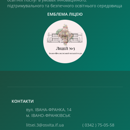
підтримувального та безпечного освітнього середовища
ЕМБЛЕМА ЛІЦЕЮ
КОНТАКТИ
вул. ІВАНА-ФРАНКА, 14
м. ІВАНО-ФРАНКІВСЬК
litsei.3@osvita.if.ua
( 0342 ) 75-05-58