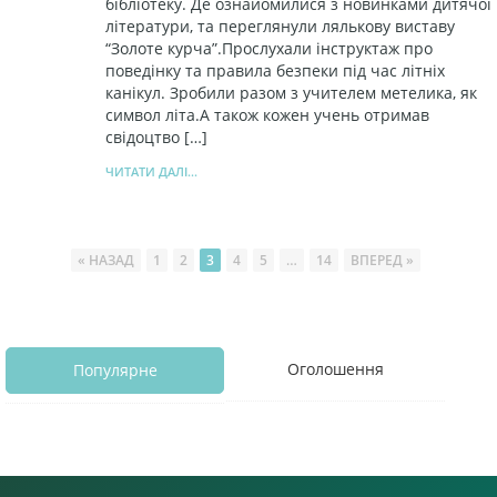
бібліотеку. Де ознайомилися з новинками дитячої
літератури, та переглянули лялькову виставу
“Золоте курча”.Прослухали інструктаж про
поведінку та правила безпеки під час літніх
канікул. Зробили разом з учителем метелика, як
символ літа.А також кожен учень отримав
свідоцтво […]
ЧИТАТИ ДАЛІ...
« НАЗАД
1
2
3
4
5
…
14
ВПЕРЕД »
Оголошення
Популярне