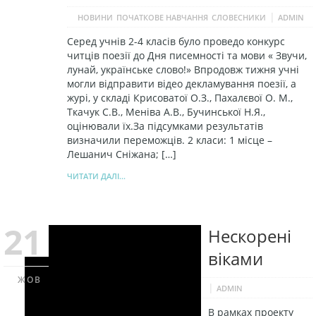
|
НОВИНИ
ПОЧАТКОВЕ НАВЧАННЯ
СЛОВЕСНИКИ
ADMIN
Серед учнів 2-4 класів було проведо конкурс
читців поезії до Дня писемності та мови « Звучи,
лунай, українське слово!» Впродовж тижня учні
могли відправити відео декламування поезії, а
журі, у складі Крисоватої О.З., Пахалєвої О. М.,
Ткачук С.В., Меніва А.В., Бучинської Н.Я.,
оцінювали їх.За підсумками результатів
визначили переможців. 2 класи: 1 місце –
Лешанич Сніжана; […]
ЧИТАТИ ДАЛІ...
21
Нескорені
віками
ЖОВ
|
ADMIN
В рамках проекту