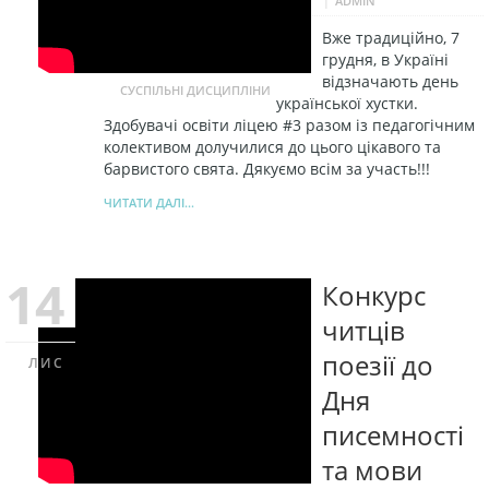
ADMIN
Вже традиційно, 7
грудня, в Україні
відзначають день
СУСПІЛЬНІ ДИСЦИПЛІНИ
української хустки.
Здобувачі освіти ліцею #3 разом із педагогічним
колективом долучилися до цього цікавого та
барвистого свята. Дякуємо всім за участь!!!
ЧИТАТИ ДАЛІ...
14
Конкурс
читців
поезії до
ЛИС
Дня
писемності
та мови