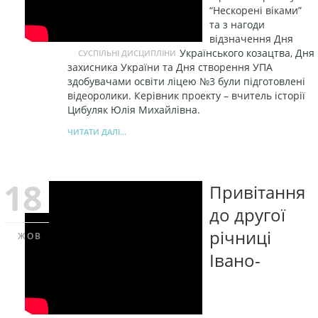
“Нескорені віками”
та з нагоди
відзначення Дня
Українського козацтва, Дня
СУСПІЛЬНІ ДИСЦИПЛІНИ
захисника України та Дня створення УПА
здобувачами освіти ліцею №3 були підготовлені
відеоролики. Керівник проекту – вчитель історії
Цибуляк Юлія Михайлівна.
ЧИТАТИ ДАЛІ...
18
Привітання
до другої
річниці
ЖОВ
Івано-