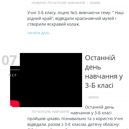
|
НОВИНИ
ПОЧАТКОВЕ НАВЧАННЯ
ADMIN
Учні 3-Б класу, ліцею №3, вивчаючи тему: ” Наш
рідний край”, відвідали краєзнавчий музей і
створили яскравий колаж.
ЧИТАТИ ДАЛІ...
07
Останній
день
навчання у
ЧЕР
3-Б класі
|
ADMIN
Останній день
ПОЧАТКОВЕ НАВЧАННЯ
навчання у 3-Б класі
пройшов цікаво, пізнавально та з користю.Учні
відвідали, разом з 3-Є класом, дитячу обласну