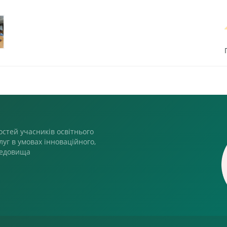
стей учасників освітнього
луг в умовах інноваційного,
редовища