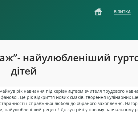
ВІЗИТКА
саж”- найулюбленіший гурт
дітей
омайнув рік навчання під керівництвом вчителя трудового навч
ліфанової. Це рік відкриття нових смаків, творення кулінарних ше
 старанності і справжньої любові до обраного захоплення. Нагор
и, найулюбленіший рецепт! До зустрічі у новому навчальному р