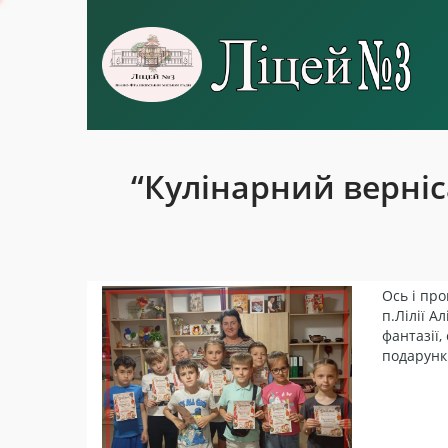
“Кулінарний верні
Ось і пр
п.Лілії А
фантазії,
подарунк