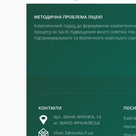
МЕТОДИЧНА ПРОБЛЕМА ЛІЦЕЮ
Комплексний підхід до формування компетентно
процесу як засіб підвищення якості освітніх пос
підтримувального та безпечного освітнього се
КОНТАКТИ
ПОСИ
вул. ІВАНА-ФРАНКА, 14
Карта
м. ІВАНО-ФРАНКІВСЬК
Напис
litsei.3@osvita.if.ua
Про н