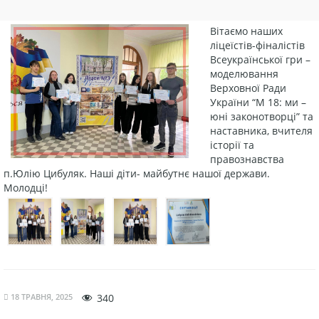
Вітаємо наших
ліцеїстів-фіналістів
Всеукраїнської гри –
моделювання
Верховної Ради
України “М 18: ми –
юні законотворці” та
наставника, вчителя
історії та
правознавства
п.Юлію Цибуляк. Наші діти- майбутнє нашої держави.
Молодці!
18 ТРАВНЯ, 2025
340