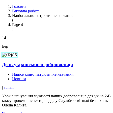
Головна
Виховна робота
Національно-патріотичне навчання
(
Page 4
)
14
Бер
День українського добровольця
Національно-патріотичне навчання
Новини
|
admin
Урок вшанування мужності наших добровольців для учнів 2-В
класу провела інспектор відділу Служби освітньої безпеки п.
Олена Калита.