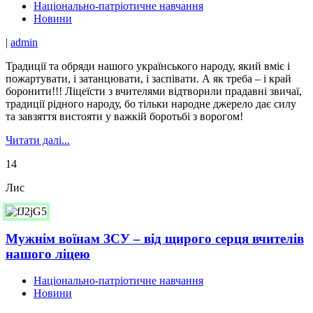
Національно-патріотичне навчання
Новини
|
admin
Традиції та обряди нашого українського народу, який вміє і
пожартувати, і затанцювати, і заспівати. А як треба – і край
боронити!!! Ліцеїсти з вчителями відтворили прадавні звичаї,
традиції рідного народу, бо тільки народне джерело дає силу
та завзяття вистояти у важкій боротьбі з ворогом!
Читати далі...
14
Лис
Мужнім воїнам ЗСУ – від щирого серця вчителів
нашого ліцею
Національно-патріотичне навчання
Новини