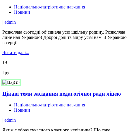
Національно-патріотичне навчання
Новини
|
admin
Розколяда сьогодні об’єднала усю шкільну родину. Розколяда
лине над Україною! Доброї долі та миру усім нам. З Україною
в серці!
Читати далі...
19
Гру
Цікаві теми засідання педагогічної ради ліцею
Національно-патріотичне навчання
Новини
|
admin
Яким є образ сучасного класного керівника? Що таке