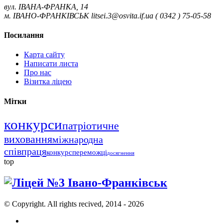
вул. ІВАНА-ФРАНКА, 14
м. ІВАНО-ФРАНКІВСЬК
litsei.3@osvita.if.ua
( 0342 ) 75-05-58
Посилання
Карта сайту
Написати листа
Про нас
Візитка ліцею
Мітки
конкурси
патріотичне
виховання
міжнародна
співпраця
конкурс
переможці
досягнення
top
© Copyright. All rights recived, 2014 - 2026