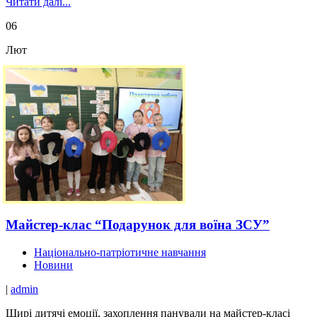
Читати далі...
06
Лют
Майстер-клас “Подарунок для воїна ЗСУ”
Національно-патріотичне навчання
Новини
|
admin
Щирі дитячі емоції, захоплення панували на майстер-класі