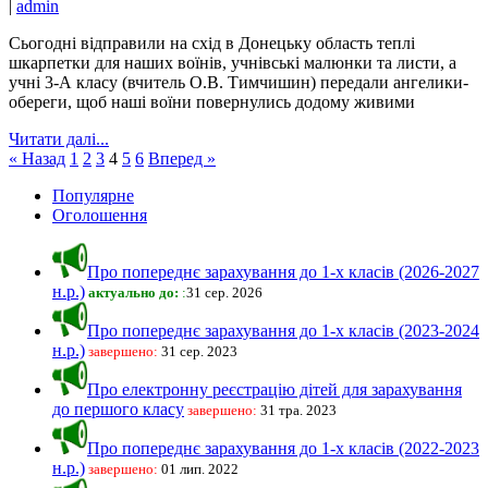
|
admin
Сьогодні відправили на схід в Донецьку область теплі
шкарпетки для наших воїнів, учнівські малюнки та листи, а
учні 3-А класу (вчитель О.В. Тимчишин) передали ангелики-
обереги, щоб наші воїни повернулись додому живими
Читати далі...
« Назад
1
2
3
4
5
6
Вперед »
Популярне
Оголошення
Про попереднє зарахування до 1-х класів (2026-2027
н.р.)
актуально до:
:
31 сер. 2026
Про попереднє зарахування до 1-х класів (2023-2024
н.р.)
завершено:
31 сер. 2023
Про електронну реєстрацію дітей для зарахування
до першого класу
завершено:
31 тра. 2023
Про попереднє зарахування до 1-х класів (2022-2023
н.р.)
завершено:
01 лип. 2022