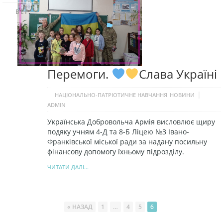
ВЕР
Перемоги.
Слава Україні
|
НАЦІОНАЛЬНО-ПАТРІОТИЧНЕ НАВЧАННЯ
НОВИНИ
ADMIN
Українська Добровольча Армія висловлює щиру
подяку учням 4-Д та 8-Б Ліцею №3 Івано-
Франківської міської ради за надану посильну
фінансову допомогу їхньому підрозділу.
ЧИТАТИ ДАЛІ...
« НАЗАД
1
…
4
5
6