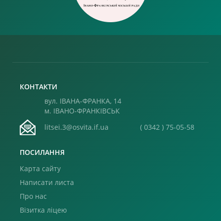
КОНТАКТИ
вул. ІВАНА-ФРАНКА, 14
м. ІВАНО-ФРАНКІВСЬК
litsei.3@osvita.if.ua
( 0342 ) 75-05-58
ПОСИЛАННЯ
Карта сайту
Написати листа
Про нас
Візитка ліцею