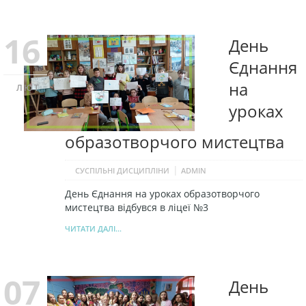
16
День
Єднання
на
ЛЮТ
уроках
образотворчого мистецтва
|
СУСПІЛЬНІ ДИСЦИПЛІНИ
ADMIN
День Єднання на уроках образотворчого
мистецтва відбувся в ліцеї №3
ЧИТАТИ ДАЛІ...
07
День