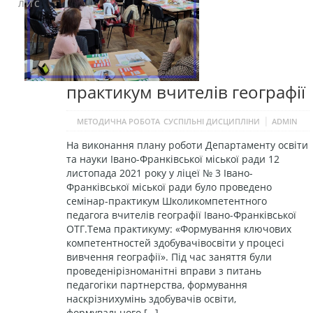
ЛИС
практикум вчителів географії
|
МЕТОДИЧНА РОБОТА
СУСПІЛЬНІ ДИСЦИПЛІНИ
ADMIN
На виконання плану роботи Департаменту освіти
та науки Івано-Франківської міської ради 12
листопада 2021 року у ліцеї № 3 Івано-
Франківської міської ради було проведено
семінар-практикум Школикомпетентного
педагога вчителів географії Івано-Франківської
ОТГ.Тема практикуму: «Формування ключових
компетентностей здобувачівосвіти у процесі
вивчення географії». Під час заняття були
проведенірізноманітні вправи з питань
педагогіки партнерства, формування
наскрізнихумінь здобувачів освіти,
формувального […]