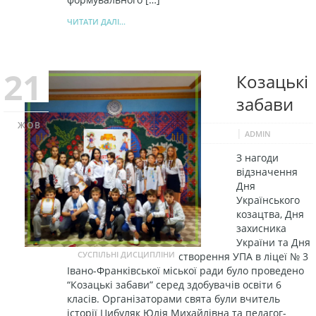
ЧИТАТИ ДАЛІ...
21
Козацькі
забави
ЖОВ
|
ADMIN
З нагоди
відзначення
Дня
Українського
козацтва, Дня
захисника
України та Дня
СУСПІЛЬНІ ДИСЦИПЛІНИ
створення УПА в ліцеї № 3
Івано-Франківської міської ради було проведено
“Козацькі забави” серед здобувачів освіти 6
класів. Організаторами свята були вчитель
історії Цибуляк Юлія Михайлівна та педагог-