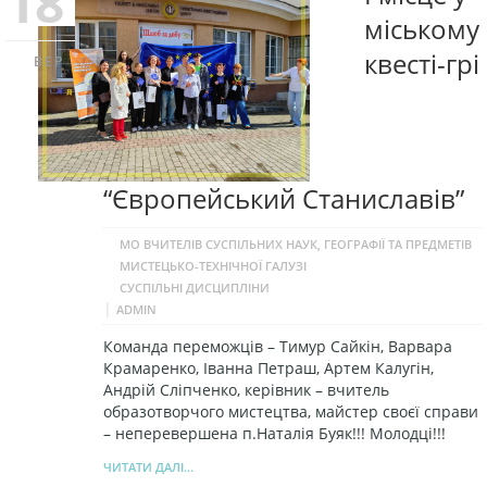
18
міському
квесті-грі
ВЕР
“Європейський Станиславів”
МО ВЧИТЕЛІВ СУСПІЛЬНИХ НАУК, ГЕОГРАФІЇ ТА ПРЕДМЕТІВ
МИСТЕЦЬКО-ТЕХНІЧНОЇ ГАЛУЗІ
СУСПІЛЬНІ ДИСЦИПЛІНИ
|
ADMIN
Команда переможців – Тимур Сайкін, Варвара
Крамаренко, Іванна Петраш, Артем Калугін,
Андрій Сліпченко, керівник – вчитель
образотворчого мистецтва, майстер своєї справи
– неперевершена п.Наталія Буяк!!! Молодці!!!
ЧИТАТИ ДАЛІ...